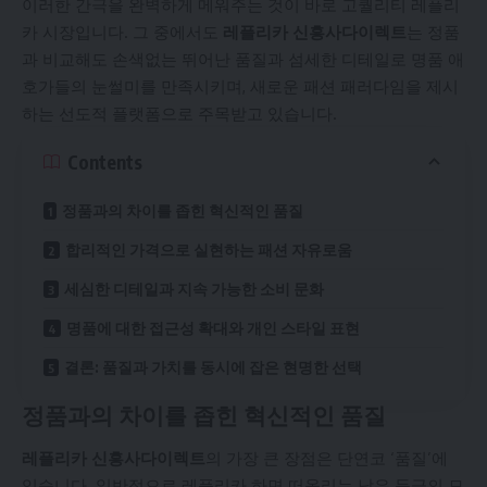
이러한 간극을 완벽하게 메워주는 것이 바로 고퀄리티 레플리
카 시장입니다. 그 중에서도
레플리카
신흥사다이렉트
는 정품
과 비교해도 손색없는 뛰어난 품질과 섬세한 디테일로 명품 애
호가들의 눈썰미를 만족시키며, 새로운 패션 패러다임을 제시
하는 선도적 플랫폼으로 주목받고 있습니다.
Contents
정품과의 차이를 좁힌 혁신적인 품질
합리적인 가격으로 실현하는 패션 자유로움
세심한 디테일과 지속 가능한 소비 문화
명품에 대한 접근성 확대와 개인 스타일 표현
결론: 품질과 가치를 동시에 잡은 현명한 선택
정품과의 차이를 좁힌 혁신적인 품질
레플리카 신흥사다이렉트
의 가장 큰 장점은 단연코 ‘품질’에
있습니다. 일반적으로 레플리카 하면 떠올리는 낮은 등급의 모