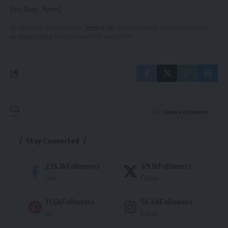
[mc4wp_form]
By signing up, you agree to our
Terms of Use
and acknowledge the data practices in
our
Privacy Policy
. You may unsubscribe at any time.
Leave a Comment
Stay Connected
235.3k
Followers
69.1k
Followers
Like
Follow
11.6k
Followers
56.4k
Followers
Pin
Follow