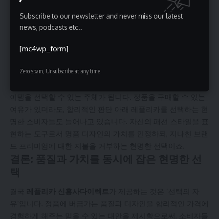
명품에 대한 접근성 확대와 개인 스타일 표현
Subscribe to our newsletter and never miss our latest
명품은 오랫동안 특정 계층만의 전유물처럼 인식되어 온 측면
news, podcasts etc..
이 있습니다. 그러나
레플리카 신흥사다이렉트
는 이 장벽을 무
너뜨립니다. 디자이너의 예술성과 뛰어난 디자인을 누구나 더
[mc4wp_form]
욱 접근 가능한 가격대에서 즐길 수 있도록 합니다. 이는 패션
Zero spam, Unsubscribe at any time.
의 민주화를 촉진하는 역할을 합니다. 소비자들은 경제적 계층
에 구애받지 않고, 순수하게 자신의 취향과 스타일에 맞는 아
이템을 선택할 수 있는 주체가 됩니다. 정품을 구매할 수 있는
여유가 있더라도, 합리적인 판단 아래 레플리카를 선택하는 현
명한 소비자들도 늘어나고 있습니다. 자신의 패션 스타일을 표
현하는 도구로서 명품 디자인의 가치를 인정하되, 지나친 브랜
드 프리미엄에 대한 지불을 거부하는 현명한 선택이죠.
결론: 품질과 가치를 동시에 잡은 현명한 선
택
결국
레플리카 신흥사다이렉트
가 제공하는 것은 ‘선택의 자
유’입니다. 정품에 버금가는 품질과 디자인을 합리적인 가격에
경험하게 해주는 믿을 수 있는 대안을 제시함으로써, 소비자들